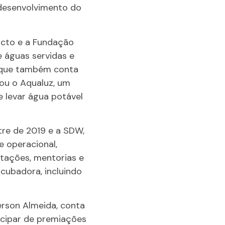
 desenvolvimento do
Pacto e a Fundação
e águas servidas e
, que também conta
iou o Aqualuz, um
e levar água potável
tre de 2019 e a SDW,
 operacional,
itações, mentorias e
ncubadora, incluindo
erson Almeida, conta
icipar de premiações