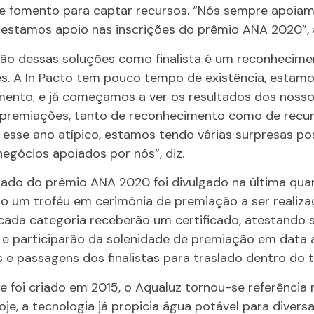
 de fomento para captar recursos. “Nós sempre apoia
 prestamos apoio nas inscrições do prêmio ANA 2020”, 
cação dessas soluções como finalista é um reconhecim
zes. A In Pacto tem pouco tempo de existência, esta
mento, e já começamos a ver os resultados dos noss
premiações, tanto de reconhecimento como de recurs
esse ano atípico, estamos tendo várias surpresas posi
negócios apoiados por nós”, diz.
ado do prêmio ANA 2020 foi divulgado na última quart
 um troféu em cerimônia de premiação a ser realizada
e cada categoria receberão um certificado, atestando
o e participarão da solenidade de premiação em data a
 e passagens dos finalistas para traslado dentro do te
 foi criado em 2015, o Aqualuz tornou-se referência 
je, a tecnologia já propicia água potável para divers