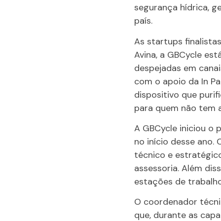
segurança hídrica, g
país.
As startups finalist
Avina, a GBCycle est
despejadas em canais
com o apoio da In Pa
dispositivo que purif
para quem não tem a
A GBCycle iniciou o 
no início desse ano.
técnico e estratégic
assessoria. Além diss
estações de trabalho
O coordenador técni
que, durante as capa