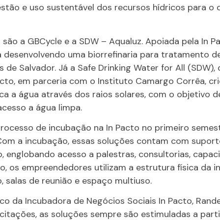
estão e uso sustentável dos recursos hídricos para o
as são a GBCycle e a SDW – Aqualuz. Apoiada pela In 
á desenvolvendo uma biorrefinaria para tratamento d
 de Salvador. Já a Safe Drinking Water for All (SDW)
cto, em parceria com o Instituto Camargo Corrêa, cr
ica a água através dos raios solares, com o objetivo d
cesso a água limpa.
processo de incubação na In Pacto no primeiro semes
 Com a incubação, essas soluções contam com suporte
o, englobando acesso a palestras, consultorias, capac
o, os empreendedores utilizam a estrutura física da i
, salas de reunião e espaço multiuso.
co da Incubadora de Negócios Sociais In Pacto, Rand
citações, as soluções sempre são estimuladas a part