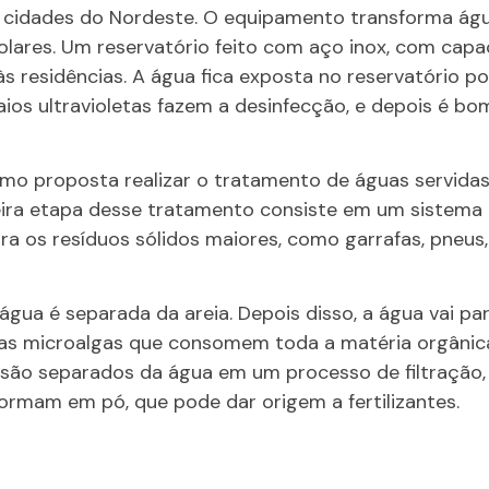
as cidades do Nordeste. O equipamento transforma ág
olares. Um reservatório feito com aço inox, com capac
às residências. A água fica exposta no reservatório p
aios ultravioletas fazem a desinfecção, e depois é b
mo proposta realizar o tratamento de águas servida
meira etapa desse tratamento consiste em um sistema
ra os resíduos sólidos maiores, como garrafas, pneus, 
água é separada da areia. Depois disso, a água vai pa
as microalgas que consomem toda a matéria orgânica 
são separados da água em um processo de filtração
ormam em pó, que pode dar origem a fertilizantes.