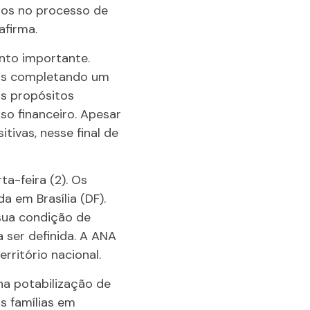
mos no processo de
afirma.
ento importante.
mos completando um
os propósitos
o financeiro. Apesar
tivas, nesse final de
a-feira (2). Os
 em Brasília (DF).
 sua condição de
 ser definida. A ANA
rritório nacional.
na potabilização de
as famílias em