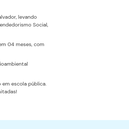
lvador, levando
eendedorismo Social,
s em 04 meses, com
cioambiental
em escola pública.
mitadas!