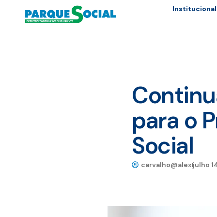
Institucional
Continu
para o 
Social
carvalho@alex
julho 1