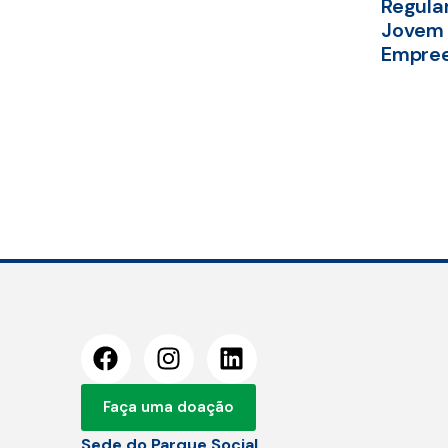
Regula
Jovem 
Empre
Faça uma doação
Sede do Parque Social