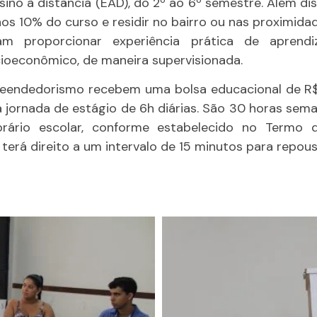
ino à distância (EAD), do 2º ao 6º semestre. Além di
os 10% do curso e residir no bairro ou nas proximidad
sam proporcionar experiência prática de apren
ioeconômico, de maneira supervisionada.
endedorismo recebem uma bolsa educacional de R$9
 jornada de estágio de 6h diárias. São 30 horas sema
rário escolar, conforme estabelecido no Termo
o terá direito a um intervalo de 15 minutos para repou