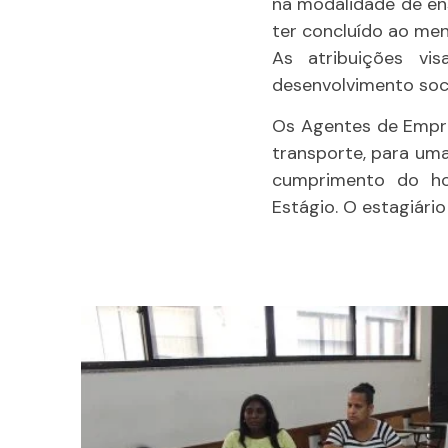
na modalidade de ens
ter concluído ao men
As atribuições vi
desenvolvimento soc
Os Agentes de Empre
transporte, para uma
cumprimento do ho
Estágio. O estagiári