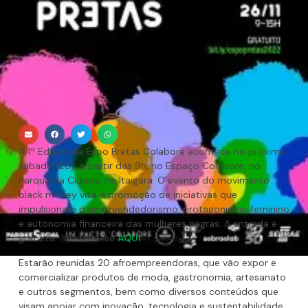
A 1ª Edição da Expo Pretas Colabore acontece no próximo
sábado (26), a partir das 9h, no Espaço Colabore, no
Parque da Cidade, no Itaigara. O evento do movimento
black money visa a promoção de iniciativas que
impulsionam o empreendedorismo, protagonismo feminino
e autonomia financeira das mulheres negras. A entrada é
gratuita. Inscreva-se
AQUI
Estarão reunidas 20 afroempreendoras, que vão expor e
comercializar produtos de moda, gastronomia, artesanato
e outros segmentos, bem como diversos conteúdos que
visam apoiar com inovação, tecnologia e sustentabilidade