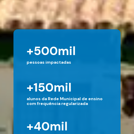
+
500
mil
pessoas impactadas
+
150
mil
alunos da Rede Municipal de ensino
com frequência regularizada
+
40
mil